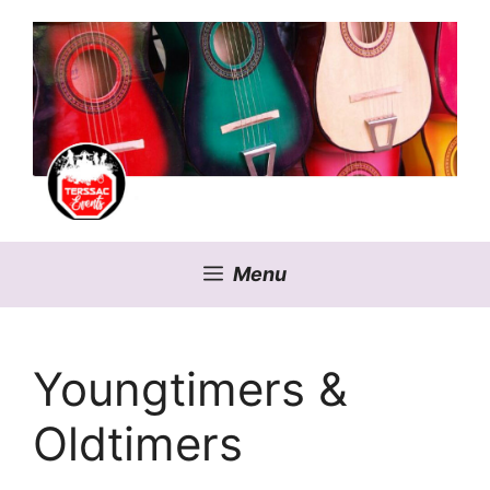
Aller
au
contenu
Menu
Youngtimers &
Oldtimers